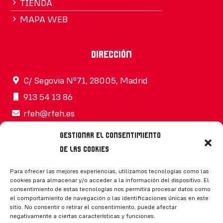
TIENDA
MAPA WEB
Dirección
C/ Segovia Nº71, 28005, Madrid
913 54 13 86
rfeh@rfeh.es
Gestionar el consentimiento
de las cookies
Síguenos
Para ofrecer las mejores experiencias, utilizamos tecnologías como las
cookies para almacenar y/o acceder a la información del dispositivo. El
consentimiento de estas tecnologías nos permitirá procesar datos como
el comportamiento de navegación o las identificaciones únicas en este
sitio. No consentir o retirar el consentimiento, puede afectar
negativamente a ciertas características y funciones.
CONTACTO