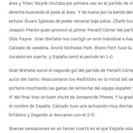
área y Marc Reyné chutaba por primera vez en el partido de
k
derecha buscando el pase al área. Y de nuevo por la banda de
estuvo Álvaro Iglesias de poder rematar bajo palos.
Chefo
tuv
Joaquín Menini quien provocó el primer Penalti Córner del parti
Ollie Payne. Gran Bretaña nos castigó un error individual e inau
Calzado de vaselina. Anotó Nicholas Park. Bruno Font tuvo la
koreano
sin suerte, y España cerró el período en 1-0.
Gran Bretaña sumó el segundo gol del partido de Penalti Córne
autor del tanto. Reaccionaron los RedSticks en la mitad del se
portería mostrando las ganas de remontar del equipo español
4’ del final tras un buen chute de
koreano
de Menini. Y la grad
el nombre de España. Calzado tuvo una actuación muy destaca
británico y llegando al descanso con el 2-0.
Buenas sensaciones en un tercer cuarto en el que España volvió 