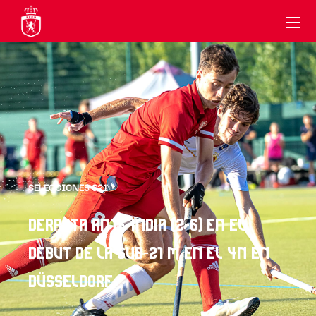
SELECCIONES S21
DERROTA ANTE INDIA (2-6) EN EL
DEBUT DE LA SUB-21 M EN EL 4N EN
DÜSSELDORF