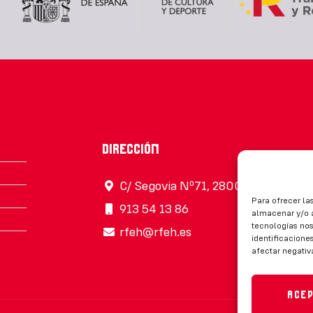
Dirección
C/ Segovia Nº71, 28005, Madrid
Para ofrecer la
913 54 13 86
almacenar y/o a
tecnologías no
rfeh@rfeh.es
identificaciones
afectar negativ
Ace