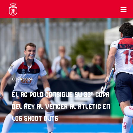
COPA 2024
EL RC POLO CONSIGUE SU 33ª COPA
DEL REY AL VENCER AL ATLÈTIC EN
LOS SHOOT OUTS