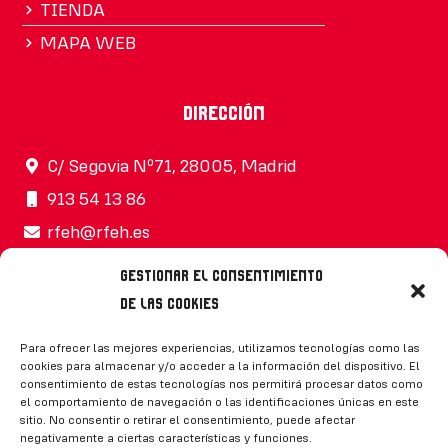
TIENDA
MAPA WEB
Dirección
C/ Segovia Nº71, 28005, Madrid
913 54 13 86
rfeh@rfeh.es
Gestionar el consentimiento
de las cookies
Síguenos
Para ofrecer las mejores experiencias, utilizamos tecnologías como las
cookies para almacenar y/o acceder a la información del dispositivo. El
consentimiento de estas tecnologías nos permitirá procesar datos como
el comportamiento de navegación o las identificaciones únicas en este
sitio. No consentir o retirar el consentimiento, puede afectar
negativamente a ciertas características y funciones.