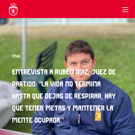
CNA
ENTREVISTA A RUBÉN DIAZ, JUEZ DE
PARTIDO: “LA VIDA NO TERMINA
HASTA QUE DEJAS DE RESPIRAR, HAY
QUE TENER METAS Y MANTENER LA
MENTE OCUPADA.”