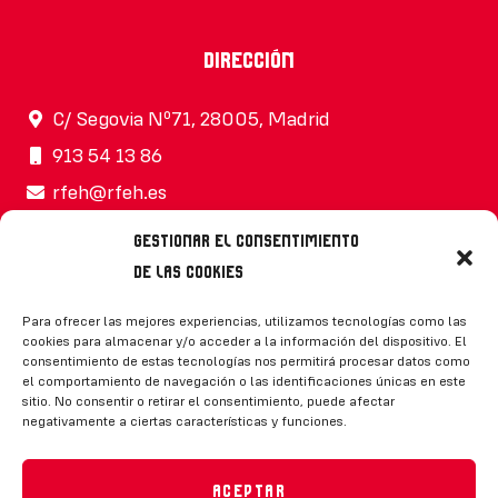
Dirección
C/ Segovia Nº71, 28005, Madrid
913 54 13 86
rfeh@rfeh.es
Gestionar el consentimiento
de las cookies
Síguenos
Para ofrecer las mejores experiencias, utilizamos tecnologías como las
cookies para almacenar y/o acceder a la información del dispositivo. El
consentimiento de estas tecnologías nos permitirá procesar datos como
el comportamiento de navegación o las identificaciones únicas en este
sitio. No consentir o retirar el consentimiento, puede afectar
negativamente a ciertas características y funciones.
CONTACTO
Aceptar