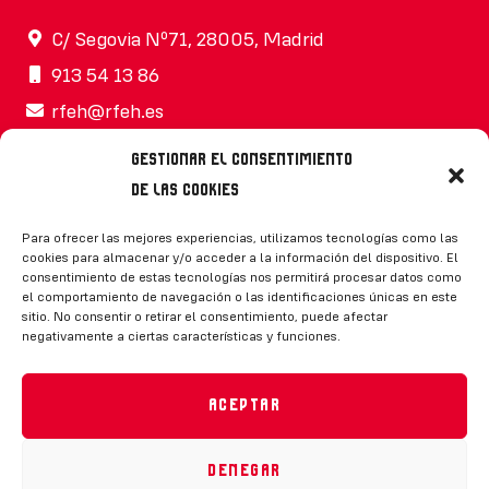
C/ Segovia Nº71, 28005, Madrid
913 54 13 86
rfeh@rfeh.es
Gestionar el consentimiento
de las cookies
Síguenos
Para ofrecer las mejores experiencias, utilizamos tecnologías como las
cookies para almacenar y/o acceder a la información del dispositivo. El
consentimiento de estas tecnologías nos permitirá procesar datos como
el comportamiento de navegación o las identificaciones únicas en este
sitio. No consentir o retirar el consentimiento, puede afectar
negativamente a ciertas características y funciones.
CONTACTO
Aceptar
Denegar
Política de privacidad
|
Aviso legal
|
Canal de denuncias
|