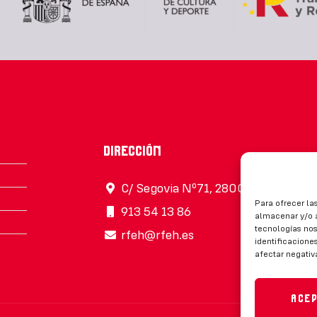
Dirección
C/ Segovia Nº71, 28005, Madrid
Para ofrecer la
913 54 13 86
almacenar y/o a
tecnologías no
rfeh@rfeh.es
identificaciones
afectar negativ
Ace