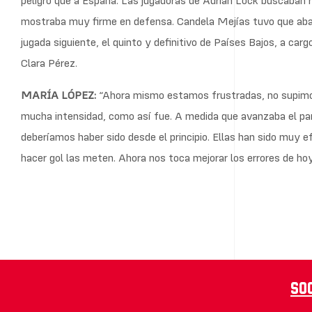
peligro que a España. Las jugadoras de Adrian Lock buscaban r
mostraba muy firme en defensa. Candela Mejías tuvo que aband
jugada siguiente, el quinto y definitivo de Países Bajos, a car
Clara Pérez.
MARÍA LÓPEZ:
“Ahora mismo estamos frustradas, no supimos 
mucha intensidad, como así fue. A medida que avanzaba el pa
deberíamos haber sido desde el principio. Ellas han sido muy e
hacer gol las meten. Ahora nos toca mejorar los errores de hoy 
So