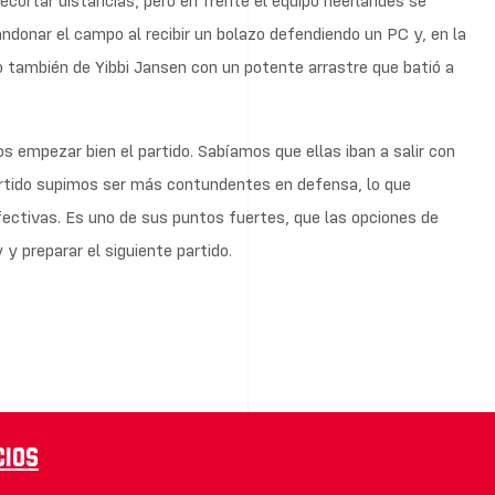
ecortar distancias, pero en frente el equipo neerlandés se
onar el campo al recibir un bolazo defendiendo un PC y, en la
go también de Yibbi Jansen con un potente arrastre que batió a
empezar bien el partido. Sabíamos que ellas iban a salir con
rtido supimos ser más contundentes en defensa, lo que
fectivas. Es uno de sus puntos fuertes, que las opciones de
y preparar el siguiente partido.
cios