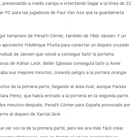
 presionando a medio campo e intentando llegar a la línea de 22
ercer PC para las jugadoras de Paul Van Ass que la guardameta
gol temprano de Penalti Córner, también de Yibbi Jansen. Y un
o aprovechó Frédérique Matla para conectar un disparo cruzado
ividual de Jansen que volvió a conseguir batir la portería
doras de Adrian Lock. Belén Iglesias conseguía batir a Anne
aba sus mejores minutos, creando peligro a la portera
orange
.
utos de la primera parte, llegando al área rival, aunque Países
lara Pérez, que había entrado a la portería en la segunda parte.
Y dos minutos después, Penalti Córner para España provocado por
nte el disparo de Xantal Giné.
e ver con la de la primera parte, pero les era más fácil crear