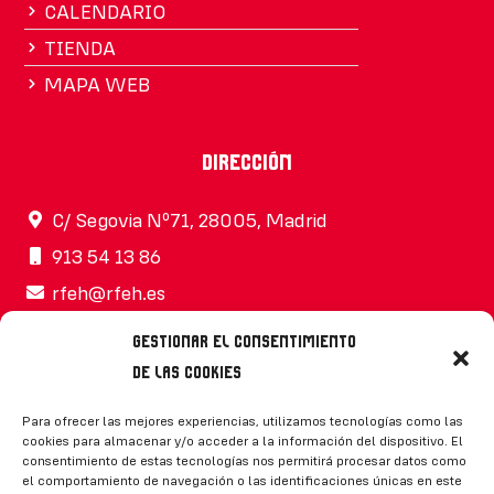
CALENDARIO
TIENDA
MAPA WEB
Dirección
C/ Segovia Nº71, 28005, Madrid
913 54 13 86
rfeh@rfeh.es
Gestionar el consentimiento
de las cookies
Síguenos
Para ofrecer las mejores experiencias, utilizamos tecnologías como las
cookies para almacenar y/o acceder a la información del dispositivo. El
consentimiento de estas tecnologías nos permitirá procesar datos como
el comportamiento de navegación o las identificaciones únicas en este