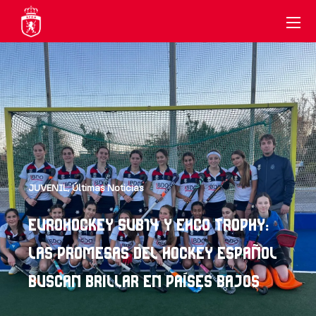
JUVENIL
,
Últimas Noticias
EUROHOCKEY SUB14 Y EHCO TROPHY:
LAS PROMESAS DEL HOCKEY ESPAÑOL
BUSCAN BRILLAR EN PAÍSES BAJOS