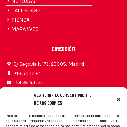
NOTICIAS
CALENDARIO
TIENDA
MAPA WEB
Dirección
C/ Segovia Nº71, 28005, Madrid
913 54 13 86
rfeh@rfeh.es
Gestionar el consentimiento
de las cookies
Síguenos
Para ofrecer las mejores experiencias, utilizamos tecnologías como las
cookies para almacenar y/o acceder a la información del dispositivo. El
consentimiento de estas tecnologías nos permitirá procesar datos como