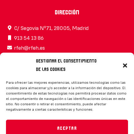
Dirección
C/ Segovia Nº71, 28005, Madrid
913 54 13 86
rfeh@rfeh.es
Gestionar el consentimiento
de las cookies
Síguenos
Para ofrecer las mejores experiencias, utilizamos tecnologías como las
cookies para almacenar y/o acceder a la información del dispositivo. El
consentimiento de estas tecnologías nos permitirá procesar datos como
el comportamiento de navegación o las identificaciones únicas en este
sitio. No consentir o retirar el consentimiento, puede afectar
negativamente a ciertas características y funciones.
CONTACTO
Aceptar