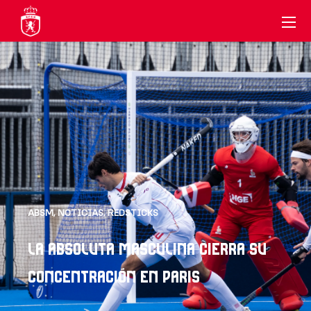
ABSM
,
NOTICIAS
,
REDSTICKS
LA ABSOLUTA MASCULINA CIERRA SU
CONCENTRACIÓN EN PARIS