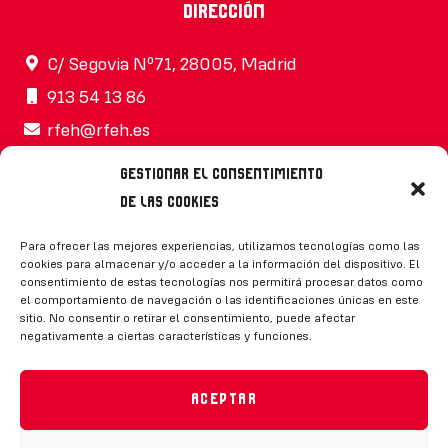
Dirección
C/ Segovia Nº71, 28005, Madrid
913 54 13 86
rfeh@rfeh.es
Gestionar el consentimiento
de las cookies
Síguenos
Para ofrecer las mejores experiencias, utilizamos tecnologías como las
cookies para almacenar y/o acceder a la información del dispositivo. El
consentimiento de estas tecnologías nos permitirá procesar datos como
el comportamiento de navegación o las identificaciones únicas en este
sitio. No consentir o retirar el consentimiento, puede afectar
negativamente a ciertas características y funciones.
CONTACTO
Aceptar