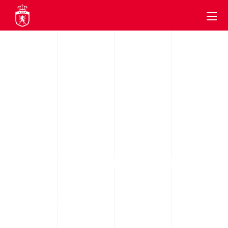
DHBF
LA CRÓNICA PRIMERA FASE: JORNADA
5 Y 6 DIVISIÓN DE HONOR B
FEMENINA