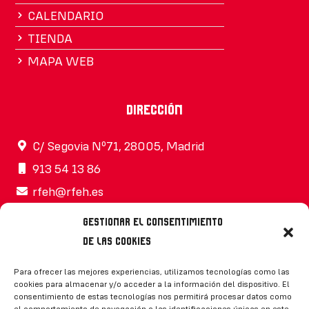
CALENDARIO
TIENDA
MAPA WEB
Dirección
C/ Segovia Nº71, 28005, Madrid
913 54 13 86
rfeh@rfeh.es
Gestionar el consentimiento
de las cookies
Síguenos
Para ofrecer las mejores experiencias, utilizamos tecnologías como las
cookies para almacenar y/o acceder a la información del dispositivo. El
consentimiento de estas tecnologías nos permitirá procesar datos como
el comportamiento de navegación o las identificaciones únicas en este