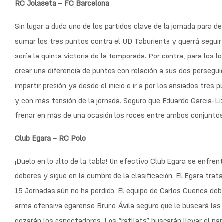
RC Jolaseta – FC Barcelona
Sin lugar a duda uno de los partidos clave de la jornada para def
sumar los tres puntos contra el UD Taburiente y querrá segui
sería la quinta victoria de la temporada. Por contra, para los l
crear una diferencia de puntos con relación a sus dos persegu
impartir presión ya desde el inicio e ir a por los ansiados tres
y con más tensión de la jornada. Seguro que Eduardo Garcia-Li
frenar en más de una ocasión los roces entre ambos conjuntos
Club Egara – RC Polo
¡Duelo en lo alto de la tabla! Un efectivo Club Egara se enfr
deberes y sigue en la cumbre de la clasificación. El Egara tratar
15 Jornadas aún no ha perdido. El equipo de Carlos Cuenca deb
arma ofensiva egarense Bruno Ávila seguro que le buscará las 
gozarán los espectadores. Los “ratllats” buscarán llevar el pa