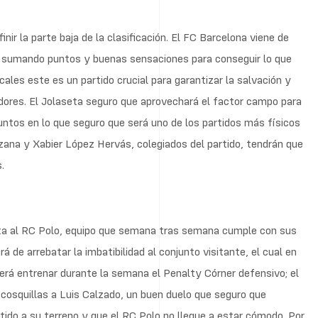
inir la parte baja de la clasificación. El FC Barcelona viene de
r sumando puntos y buenas sensaciones para conseguir lo que
ocales este es un partido crucial para garantizar la salvación y
idores. El Jolaseta seguro que aprovechará el factor campo para
 puntos en lo que seguro que será uno de los partidos más físicos
zana y Xabier López Hervás, colegiados del partido, tendrán que
.
enta al RC Polo, equipo que semana tras semana cumple con sus
á de arrebatar la imbatibilidad al conjunto visitante, el cual en
erá entrenar durante la semana el Penalty Córner defensivo; el
cosquillas a Luis Calzado, un buen duelo que seguro que
rtido a su terreno y que el RC Polo no llegue a estar cómodo. Por