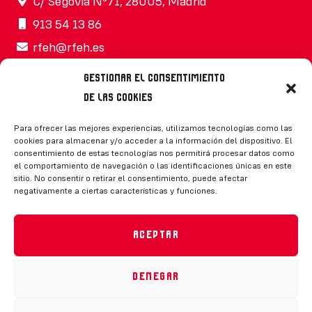
C/ Segovia Nº71, 28005, Madrid
913 54 13 86
rfeh@rfeh.es
Gestionar el consentimiento
de las cookies
Síguenos
Para ofrecer las mejores experiencias, utilizamos tecnologías como las
cookies para almacenar y/o acceder a la información del dispositivo. El
consentimiento de estas tecnologías nos permitirá procesar datos como
el comportamiento de navegación o las identificaciones únicas en este
sitio. No consentir o retirar el consentimiento, puede afectar
negativamente a ciertas características y funciones.
CONTACTO
Aceptar
Denegar
Política de privacidad
|
Aviso legal
|
Canal de denuncias
|
Declaración de accesibilidad
|
Política de cookies