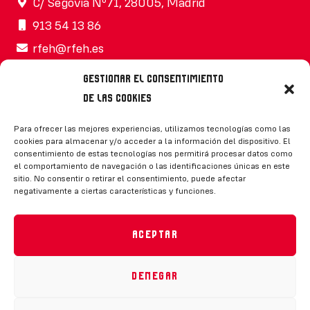
C/ Segovia Nº71, 28005, Madrid
913 54 13 86
rfeh@rfeh.es
Gestionar el consentimiento
de las cookies
Síguenos
Para ofrecer las mejores experiencias, utilizamos tecnologías como las
cookies para almacenar y/o acceder a la información del dispositivo. El
consentimiento de estas tecnologías nos permitirá procesar datos como
el comportamiento de navegación o las identificaciones únicas en este
sitio. No consentir o retirar el consentimiento, puede afectar
negativamente a ciertas características y funciones.
CONTACTO
Aceptar
Denegar
Política de privacidad
|
Aviso legal
|
Canal de denuncias
|
Declaración de accesibilidad
|
Política de cookies