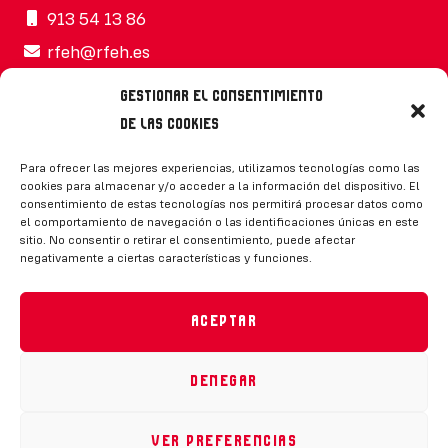
913 54 13 86
rfeh@rfeh.es
Gestionar el consentimiento
de las cookies
Síguenos
Para ofrecer las mejores experiencias, utilizamos tecnologías como las
cookies para almacenar y/o acceder a la información del dispositivo. El
consentimiento de estas tecnologías nos permitirá procesar datos como
el comportamiento de navegación o las identificaciones únicas en este
sitio. No consentir o retirar el consentimiento, puede afectar
negativamente a ciertas características y funciones.
CONTACTO
Aceptar
Denegar
Política de privacidad
|
Aviso legal
|
Canal de denuncias
|
Declaración de accesibilidad
|
Política de cookies
Ver preferencias