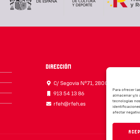
Dirección
C/ Segovia Nº71, 28005, Madrid
Para ofrecer la
913 54 13 86
almacenar y/o a
tecnologías no
rfeh@rfeh.es
identificaciones
afectar negativ
Ace