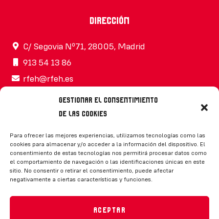
Dirección
C/ Segovia Nº71, 28005, Madrid
913 54 13 86
rfeh@rfeh.es
Gestionar el consentimiento
de las cookies
Síguenos
Para ofrecer las mejores experiencias, utilizamos tecnologías como las
cookies para almacenar y/o acceder a la información del dispositivo. El
consentimiento de estas tecnologías nos permitirá procesar datos como
el comportamiento de navegación o las identificaciones únicas en este
sitio. No consentir o retirar el consentimiento, puede afectar
negativamente a ciertas características y funciones.
CONTACTO
Aceptar