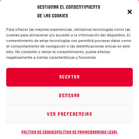
Gestionar el consentimiento
de las cookies
Síguenos
Para ofrecer las mejores experiencias, utilizamos tecnologías como las
cookies para almacenar y/o acceder a la información del dispositivo. El
consentimiento de estas tecnologías nos permitirá procesar datos como
el comportamiento de navegación o las identificaciones únicas en este
sitio. No consentir o retirar el consentimiento, puede afectar
negativamente a ciertas características y funciones.
CONTACTO
Aceptar
Denegar
Política de privacidad
|
Aviso legal
|
Canal de denuncias
|
Declaración de accesibilidad
|
Política de cookies
Ver preferencias
RFEH © 2023. Todos los derechos reservados –
Desarrollado por
Toools
Política de cookies
Política de privacidad
Aviso legal