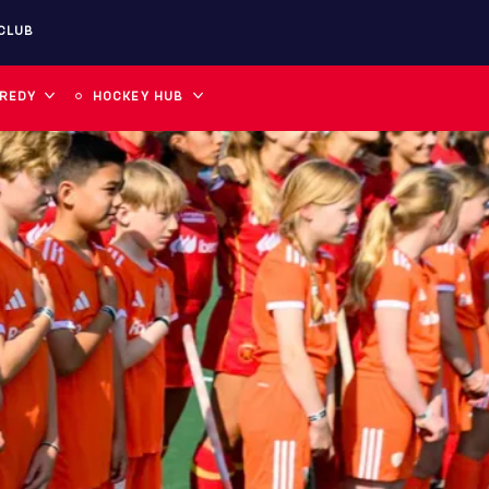
CLUB
 REDY
HOCKEY HUB