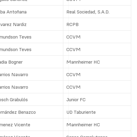
lba Antoñana
Real Sociedad, S.A.D.
lvarez Nardiz
RCPB
mundson Teves
CCVM
mundson Teves
CCVM
adia Bogner
Mannheimer HC
arrios Navarro
CCVM
arrios Navarro
CCVM
osch Grabulós
Junior FC
ernández Benazco
UD Taburiente
imenez Vicente
Mannheimer HC