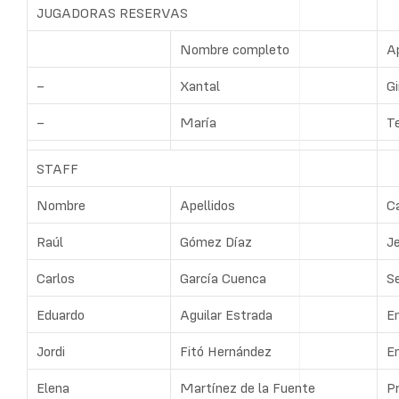
JUGADORAS RESERVAS
Nombre completo
Ap
–
Xantal
Gi
–
María
T
STAFF
Nombre
Apellidos
C
Raúl
Gómez Díaz
J
Carlos
García Cuenca
S
Eduardo
Aguilar Estrada
E
Jordi
Fitó Hernández
E
Elena
Martínez de la Fuente
Pr