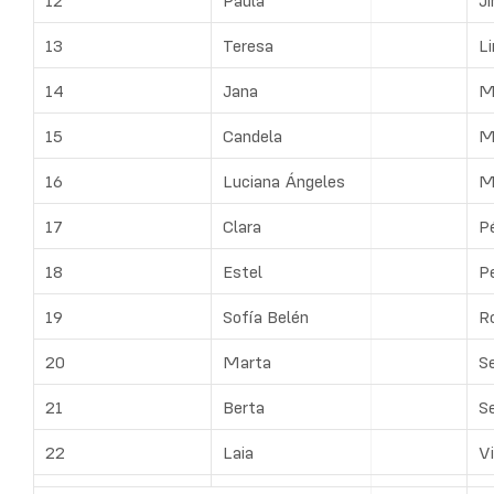
12
Paula
J
13
Teresa
L
14
Jana
M
15
Candela
M
16
Luciana Ángeles
M
17
Clara
P
18
Estel
P
19
Sofía Belén
Ro
20
Marta
S
21
Berta
S
22
Laia
Vi