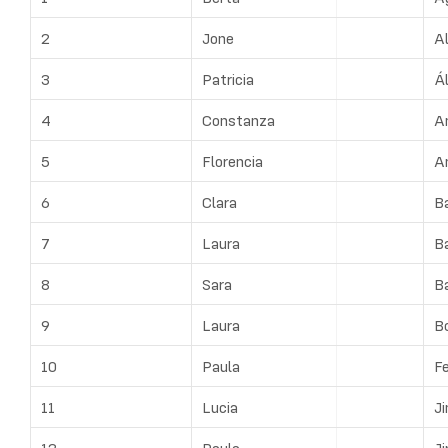
2
Jone
A
3
Patricia
Á
4
Constanza
A
5
Florencia
A
6
Clara
B
7
Laura
B
8
Sara
B
9
Laura
B
10
Paula
F
11
Lucia
J