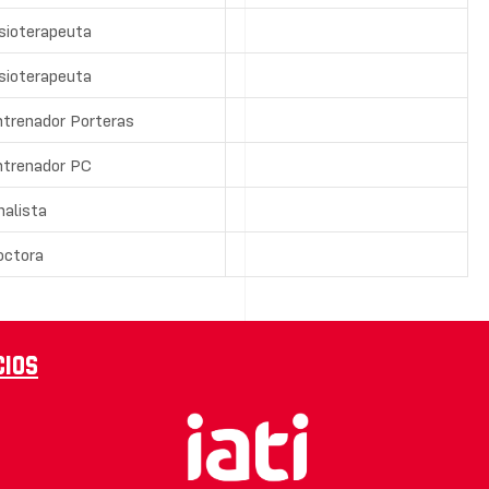
sioterapeuta
sioterapeuta
ntrenador Porteras
ntrenador PC
nalista
octora
cios