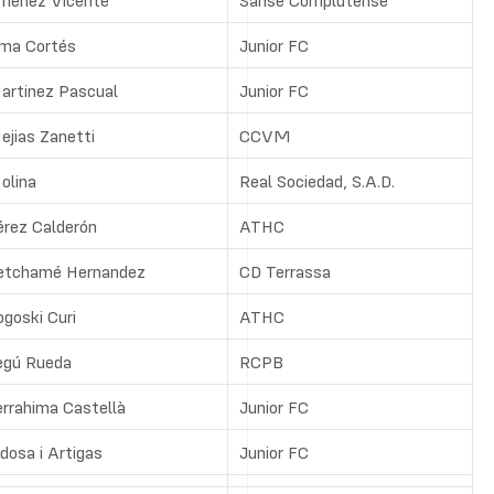
iménez Vicente
Sanse Complutense
ima Cortés
Junior FC
artinez Pascual
Junior FC
ejias Zanetti
CCVM
olina
Real Sociedad, S.A.D.
érez Calderón
ATHC
etchamé Hernandez
CD Terrassa
goski Curi
ATHC
egú Rueda
RCPB
errahima Castellà
Junior FC
dosa i Artigas
Junior FC