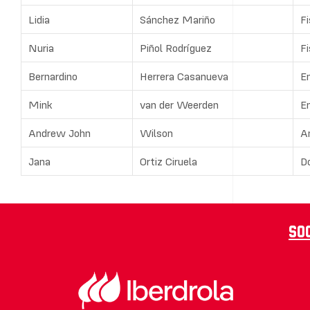
Lidia
Sánchez Mariño
Fi
Nuria
Piñol Rodríguez
Fi
Bernardino
Herrera Casanueva
E
Mink
van der Weerden
E
Andrew John
Wilson
A
Jana
Ortiz Ciruela
D
So