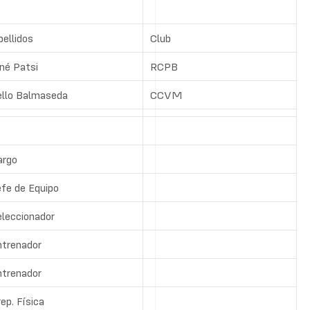
ellidos
Club
né Patsi
RCPB
ello Balmaseda
CCVM
argo
efe de Equipo
eleccionador
ntrenador
ntrenador
ep. Física