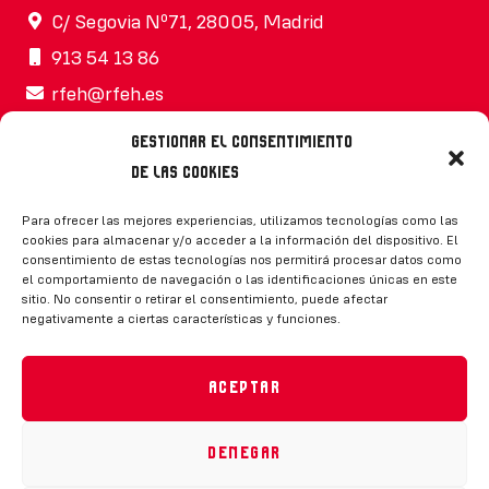
C/ Segovia Nº71, 28005, Madrid
913 54 13 86
rfeh@rfeh.es
Gestionar el consentimiento
de las cookies
Síguenos
Para ofrecer las mejores experiencias, utilizamos tecnologías como las
cookies para almacenar y/o acceder a la información del dispositivo. El
consentimiento de estas tecnologías nos permitirá procesar datos como
el comportamiento de navegación o las identificaciones únicas en este
sitio. No consentir o retirar el consentimiento, puede afectar
negativamente a ciertas características y funciones.
CONTACTO
Aceptar
Denegar
Política de privacidad
|
Aviso legal
|
Canal de denuncias
|