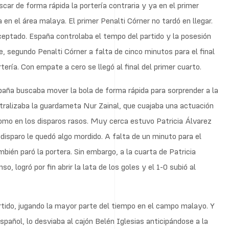
r de forma rápida la portería contraria y ya en el primer
n el área malaya. El primer Penalti Córner no tardó en llegar.
rceptado. España controlaba el tempo del partido y la posesión
e, segundo Penalti Córner a falta de cinco minutos para el final
ería. Con empate a cero se llegó al final del primer cuarto.
ña buscaba mover la bola de forma rápida para sorprender a la
tralizaba la guardameta Nur Zainal, que cuajaba una actuación
como en los disparos rasos. Muy cerca estuvo Patricia Álvarez
disparo le quedó algo mordido. A falta de un minuto para el
ién paró la portera. Sin embargo, a la cuarta de Patricia
, logró por fin abrir la lata de los goles y el 1-0 subió al
artido, jugando la mayor parte del tiempo en el campo malayo. Y
spañol, lo desviaba al cajón Belén Iglesias anticipándose a la