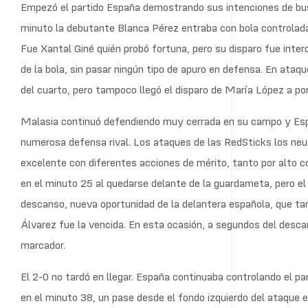
Empezó el partido España demostrando sus intenciones de busca
minuto la debutante Blanca Pérez entraba con bola controlada e
Fue Xantal Giné quién probó fortuna, pero su disparo fue inte
de la bola, sin pasar ningún tipo de apuro en defensa. En ataqu
del cuarto, pero tampoco llegó el disparo de María López a port
Malasia continuó defendiendo muy cerrada en su campo y Espa
numerosa defensa rival. Los ataques de las RedSticks los neu
excelente con diferentes acciones de mérito, tanto por alto 
en el minuto 25 al quedarse delante de la guardameta, pero el 
descanso, nueva oportunidad de la delantera española, que tamb
Álvarez fue la vencida. En esta ocasión, a segundos del descanso
marcador.
El 2-0 no tardó en llegar. España continuaba controlando el p
en el minuto 38, un pase desde el fondo izquierdo del ataque e