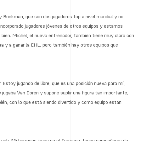
 y Brinkman, que son dos jugadores top a nivel mundial y no
 incorporado jugadores jóvenes de otros equipos y estamos
ien. Michel, el nuevo entrenador, también tiene muy claro con
sa y a ganar la EHL, pero también hay otros equipos que
 Estoy jugando de libre, que es una posición nueva para mí,
e jugaba Van Doren y supone suplir una figura tan importante,
ién, con lo que está siendo divertido y como equipo están
la web. Mi hermano juega en el Terrassa, tengo compañeros de