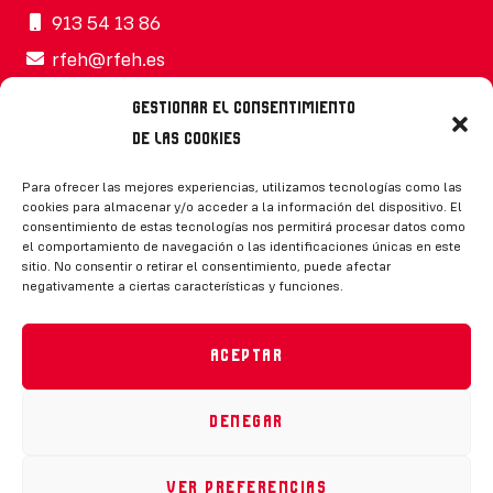
913 54 13 86
rfeh@rfeh.es
Gestionar el consentimiento
de las cookies
Síguenos
Para ofrecer las mejores experiencias, utilizamos tecnologías como las
cookies para almacenar y/o acceder a la información del dispositivo. El
consentimiento de estas tecnologías nos permitirá procesar datos como
el comportamiento de navegación o las identificaciones únicas en este
sitio. No consentir o retirar el consentimiento, puede afectar
negativamente a ciertas características y funciones.
CONTACTO
Aceptar
Denegar
Política de privacidad
|
Aviso legal
|
Canal de denuncias
|
Declaración de accesibilidad
|
Política de cookies
Ver preferencias