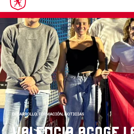
VALENCIA ACOGE L
DEL GRUPO NEXT G
11/02/2026
La ciudad de Valencia fue el escenario de la primera reunión
España para jóvenes talentos vinculados a la gestión del hoc
parte de la coordinación del proyecto, un total de 11 asisten
intenso fin de semana de formación, convivencia e intercambio 
hockey español desde dentro de los clubes y federaciones,