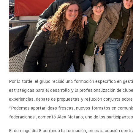
federaciones”, comentó Álex Notario, uno de los participantes
El domingo día 8 continuó la formación, en esta ocasión centra
estructura de los equipos de alto nivel. La jornada se complet
masculino y España–Bélgica femenino, lo que permitió a los pa
funcionamiento de selecciones de referencia mundial.