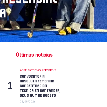
DEL 3 AL 7 DE AGOSTO
02/08/2026
SELECCIONES
SELECCIONES
S21
ESPAÑA, SUBCAMPEONA
DE EUROPA SUB21 TRAS
UNA COMPETIDA FINAL
FRENTE A PAÍSES
BAJOS
02/08/2026
SELECCIONES
SELECCIONES
S21
ESPAÑA SUB21
CONQUISTA LA MEDALLA
DE BRONCE EUROPEA
01/08/2026