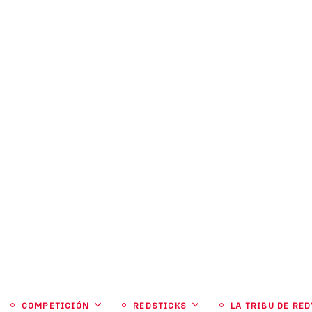
ISQUAD
TIENDA
HOCKEY TV
BUSINESS 
CIÓN
COMPETICIÓN
REDSTICKS
LA TRIBU DE