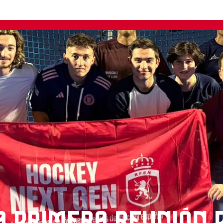
A PRIMERA REUNIÓN 
EN DE HOCKEY ESPA
 presencial de Next Gen, la comunidad impulsada por Hockey
key nacional. Junto a Jorge Villacampa y Ana Díaz, que forman
tes procedentes de distintos puntos de España participaron en un
de ideas con el objetivo común de contribuir al crecimiento del