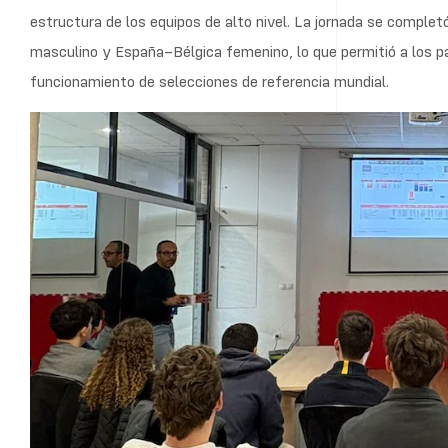
“Me ha gustado conocer y relacionarme con gente de otros equ
Coger ideas y poder mejorar muchas cosas en mi ámbito”, come
hemos juntado un grupo muy interesante de gente joven que 
federaciones progresen. Hemos recibido varias formaciones, i
crecer al hockey nacional”, resumió.