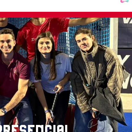
PRESENCIAL
ÑA
Últimas noticias
ABSF
NOTICIAS
REDSTICKS
CONVOCATORIA
ABSOLUTA FEMENINA
CONCENTRACIÓN
TÉCNICA EN SANTANDER,