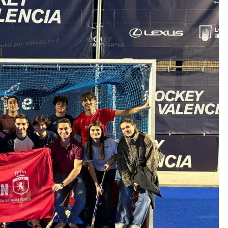
formar a jóvenes con inquietudes en áreas como la
o la dirección de equipos, reforzando así el futuro estructural
és de su
Grupo de WhatsAPP
al que sirvió como primer punto de encuentro entre los
ión de vínculos entre representantes de diferentes realidades