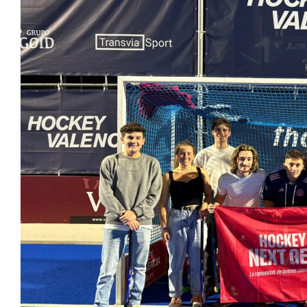
Next Gen nació como un espacio para identificar, conectar y 
comunicación, la organización de eventos, la gestión deportiva 
del hockey en España. Si quieres unirte puedes hacerlo a trav
Un fin de semana de formación y hockey de élite
La agenda arrancó el viernes 6 de febrero con una cena inform
participantes, facilitando el conocimiento personal y la creac
territoriales.