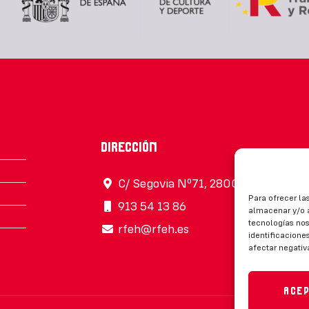
Dirección
C/ Segovia Nº71, 28005, Madrid
Para ofrecer la
913 54 13 86
almacenar y/o a
tecnologías no
rfeh@rfeh.es
identificaciones
afectar negativ
Ace