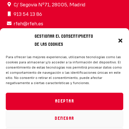
C/ Segovia Nº71, 28005, Madrid
913 54 13 86
rfeh@rfeh.es
Gestionar el consentimiento
de las cookies
Síguenos
Para ofrecer las mejores experiencias, utilizamos tecnologías como las
cookies para almacenar y/o acceder a la información del dispositivo. El
consentimiento de estas tecnologías nos permitirá procesar datos como
el comportamiento de navegación o las identificaciones únicas en este
sitio. No consentir o retirar el consentimiento, puede afectar
negativamente a ciertas características y funciones.
CONTACTO
Aceptar
Denegar
Política de privacidad
|
Aviso legal
|
Canal de denuncias
|