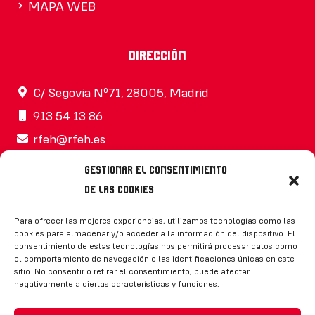
MAPA WEB
Dirección
C/ Segovia Nº71, 28005, Madrid
913 54 13 86
rfeh@rfeh.es
Gestionar el consentimiento
de las cookies
Síguenos
Para ofrecer las mejores experiencias, utilizamos tecnologías como las
cookies para almacenar y/o acceder a la información del dispositivo. El
consentimiento de estas tecnologías nos permitirá procesar datos como
el comportamiento de navegación o las identificaciones únicas en este
sitio. No consentir o retirar el consentimiento, puede afectar
negativamente a ciertas características y funciones.
CONTACTO