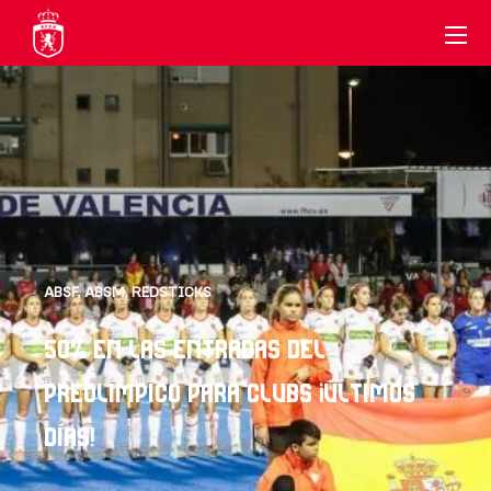
ABSF
,
ABSM
,
REDSTICKS
50% EN LAS ENTRADAS DEL
PREOLÍMPICO PARA CLUBS ¡ÚLTIMOS
DÍAS!