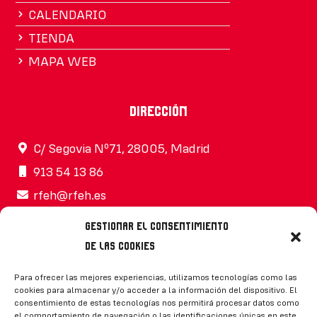
CALENDARIO
TIENDA
MAPA WEB
Dirección
C/ Segovia Nº71, 28005, Madrid
913 54 13 86
rfeh@rfeh.es
Gestionar el consentimiento
de las cookies
Síguenos
Para ofrecer las mejores experiencias, utilizamos tecnologías como las
cookies para almacenar y/o acceder a la información del dispositivo. El
consentimiento de estas tecnologías nos permitirá procesar datos como
el comportamiento de navegación o las identificaciones únicas en este