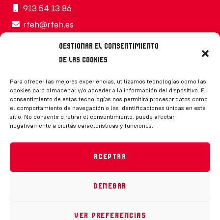
913 54 13 86
rfeh@rfeh.es
Gestionar el consentimiento
de las cookies
Síguenos
Para ofrecer las mejores experiencias, utilizamos tecnologías como las
cookies para almacenar y/o acceder a la información del dispositivo. El
consentimiento de estas tecnologías nos permitirá procesar datos como
el comportamiento de navegación o las identificaciones únicas en este
sitio. No consentir o retirar el consentimiento, puede afectar
negativamente a ciertas características y funciones.
CONTACTO
Aceptar
Denegar
Política de privacidad
|
Aviso legal
|
Canal de denuncias
|
Declaración de accesibilidad
|
Política de cookies
Ver preferencias