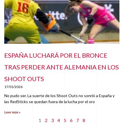
ESPAÑA LUCHARÁ POR EL BRONCE
TRAS PERDER ANTE ALEMANIA EN LOS
SHOOT OUTS
17/01/2026
No pudo ser. La suerte de los Shoot Outs no sonrió a España y
las RedSticks se quedan fuera de la lucha por el oro
Leer más »
1
2
3
4
5
6
7
8