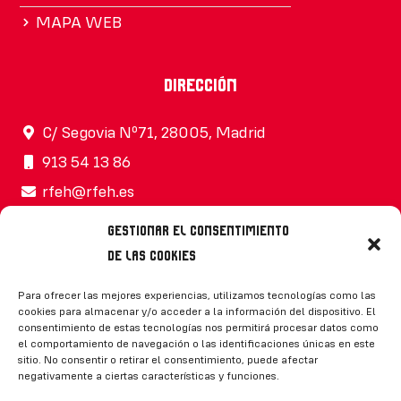
MAPA WEB
Dirección
C/ Segovia Nº71, 28005, Madrid
913 54 13 86
rfeh@rfeh.es
Gestionar el consentimiento
de las cookies
Síguenos
Para ofrecer las mejores experiencias, utilizamos tecnologías como las
cookies para almacenar y/o acceder a la información del dispositivo. El
consentimiento de estas tecnologías nos permitirá procesar datos como
el comportamiento de navegación o las identificaciones únicas en este
sitio. No consentir o retirar el consentimiento, puede afectar
negativamente a ciertas características y funciones.
CONTACTO