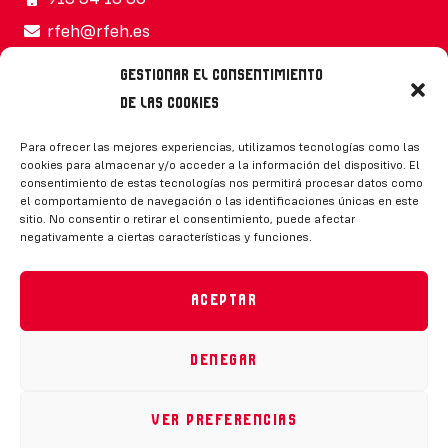
rfeh@rfeh.es
Gestionar el consentimiento
de las cookies
Síguenos
Para ofrecer las mejores experiencias, utilizamos tecnologías como las
cookies para almacenar y/o acceder a la información del dispositivo. El
consentimiento de estas tecnologías nos permitirá procesar datos como
el comportamiento de navegación o las identificaciones únicas en este
sitio. No consentir o retirar el consentimiento, puede afectar
negativamente a ciertas características y funciones.
CONTACTO
Aceptar
Denegar
Política de privacidad
|
Aviso legal
|
Canal de denuncias
|
Declaración de accesibilidad
|
Política de cookies
Ver preferencias
RFEH © 2023. Todos los derechos reservados –