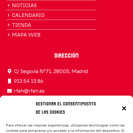
NOTICIAS
CALENDARIO
TIENDA
MAPA WEB
Dirección
C/ Segovia Nº71, 28005, Madrid
913 54 13 86
rfeh@rfeh.es
Gestionar el consentimiento
de las cookies
Síguenos
Para ofrecer las mejores experiencias, utilizamos tecnologías como las
cookies para almacenar y/o acceder a la información del dispositivo. El