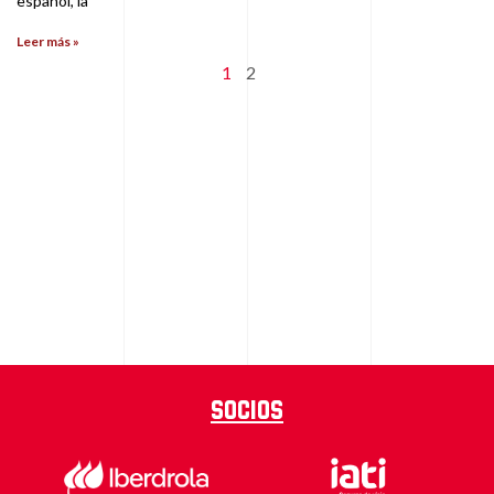
español, la
Leer más »
1
2
Socios