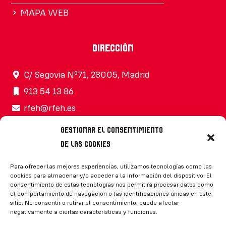
MAPA WEB
Dirección
C/ Segovia Nº71, 28005, Madrid
913 54 13 86
rfeh@rfeh.es
Gestionar el consentimiento
de las cookies
Síguenos
Para ofrecer las mejores experiencias, utilizamos tecnologías como las
cookies para almacenar y/o acceder a la información del dispositivo. El
consentimiento de estas tecnologías nos permitirá procesar datos como
el comportamiento de navegación o las identificaciones únicas en este
sitio. No consentir o retirar el consentimiento, puede afectar
negativamente a ciertas características y funciones.
CONTACTO