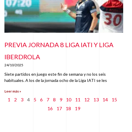
PREVIA JORNADA 8 LIGA IATI Y LIGA
IBERDROLA
24/10/2025
Siete partidos en juego este fin de semana y no los seis
habituales. A los de la jornada ocho de la Liga IATI se les
Leer más »
1
2
3
4
5
6
7
8
9
10
11
12
13
14
15
16
17
18
19