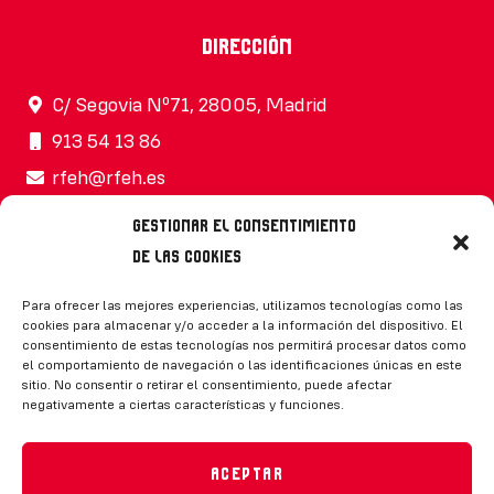
Dirección
C/ Segovia Nº71, 28005, Madrid
913 54 13 86
rfeh@rfeh.es
Gestionar el consentimiento
de las cookies
Síguenos
Para ofrecer las mejores experiencias, utilizamos tecnologías como las
cookies para almacenar y/o acceder a la información del dispositivo. El
consentimiento de estas tecnologías nos permitirá procesar datos como
el comportamiento de navegación o las identificaciones únicas en este
sitio. No consentir o retirar el consentimiento, puede afectar
negativamente a ciertas características y funciones.
CONTACTO
Aceptar