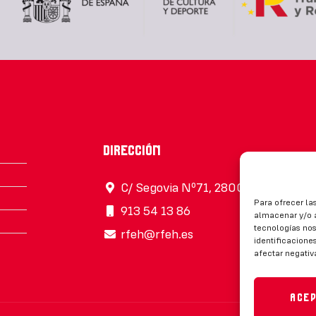
Dirección
C/ Segovia Nº71, 28005, Madrid
Para ofrecer la
913 54 13 86
almacenar y/o a
tecnologías no
rfeh@rfeh.es
identificaciones
afectar negativ
Ace