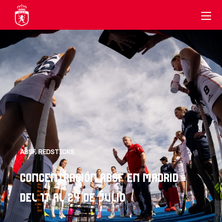
ABSF
,
REDSTICKS
CONCENTRACIÓN ABSF EN MADRID
DEL 17 AL 24 DE JULIO