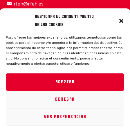
rfeh@rfeh.es
Gestionar el consentimiento
de las cookies
Síguenos
Para ofrecer las mejores experiencias, utilizamos tecnologías como las
cookies para almacenar y/o acceder a la información del dispositivo. El
consentimiento de estas tecnologías nos permitirá procesar datos como
el comportamiento de navegación o las identificaciones únicas en este
sitio. No consentir o retirar el consentimiento, puede afectar
negativamente a ciertas características y funciones.
CONTACTO
Aceptar
Denegar
Política de privacidad
|
Aviso legal
|
Canal de denuncias
|
Declaración de accesibilidad
|
Política de cookies
Ver preferencias
RFEH © 2023. Todos los derechos reservados –