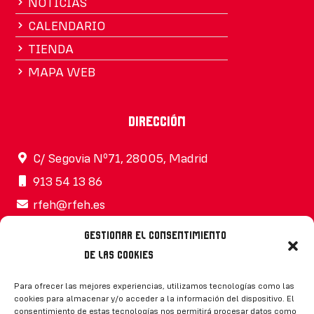
NOTICIAS
CALENDARIO
TIENDA
MAPA WEB
Dirección
C/ Segovia Nº71, 28005, Madrid
913 54 13 86
rfeh@rfeh.es
Gestionar el consentimiento
de las cookies
Síguenos
Para ofrecer las mejores experiencias, utilizamos tecnologías como las
cookies para almacenar y/o acceder a la información del dispositivo. El
consentimiento de estas tecnologías nos permitirá procesar datos como