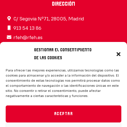
Dirección
C/ Segovia Nº71, 28005, Madrid
913 54 13 86
rfeh@rfeh.es
Gestionar el consentimiento
de las cookies
Síguenos
Para ofrecer las mejores experiencias, utilizamos tecnologías como las
cookies para almacenar y/o acceder a la información del dispositivo. El
consentimiento de estas tecnologías nos permitirá procesar datos como
el comportamiento de navegación o las identificaciones únicas en este
sitio. No consentir o retirar el consentimiento, puede afectar
negativamente a ciertas características y funciones.
CONTACTO
Aceptar