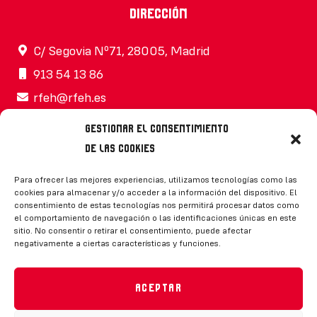
Dirección
C/ Segovia Nº71, 28005, Madrid
913 54 13 86
rfeh@rfeh.es
Gestionar el consentimiento
de las cookies
Síguenos
Para ofrecer las mejores experiencias, utilizamos tecnologías como las
cookies para almacenar y/o acceder a la información del dispositivo. El
consentimiento de estas tecnologías nos permitirá procesar datos como
el comportamiento de navegación o las identificaciones únicas en este
sitio. No consentir o retirar el consentimiento, puede afectar
negativamente a ciertas características y funciones.
CONTACTO
Aceptar