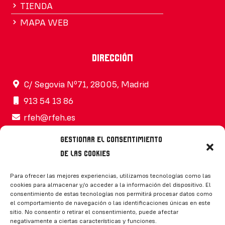
TIENDA
MAPA WEB
Dirección
C/ Segovia Nº71, 28005, Madrid
913 54 13 86
rfeh@rfeh.es
Gestionar el consentimiento
de las cookies
Síguenos
Para ofrecer las mejores experiencias, utilizamos tecnologías como las
cookies para almacenar y/o acceder a la información del dispositivo. El
consentimiento de estas tecnologías nos permitirá procesar datos como
el comportamiento de navegación o las identificaciones únicas en este
sitio. No consentir o retirar el consentimiento, puede afectar
negativamente a ciertas características y funciones.