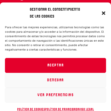
Gestionar el consentimiento
de las cookies
Síguenos
Para ofrecer las mejores experiencias, utilizamos tecnologías como las
cookies para almacenar y/o acceder a la información del dispositivo. El
consentimiento de estas tecnologías nos permitirá procesar datos como
el comportamiento de navegación o las identificaciones únicas en este
sitio. No consentir o retirar el consentimiento, puede afectar
negativamente a ciertas características y funciones.
CONTACTO
Aceptar
Denegar
Política de privacidad
|
Aviso legal
|
Canal de denuncias
|
Declaración de accesibilidad
|
Política de cookies
Ver preferencias
RFEH © 2023. Todos los derechos reservados –
Desarrollado por
Toools
Política de cookies
Política de privacidad
Aviso legal