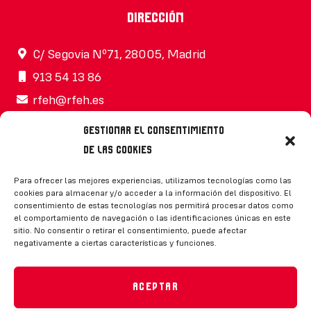
Dirección
C/ Segovia Nº71, 28005, Madrid
913 54 13 86
rfeh@rfeh.es
Gestionar el consentimiento
de las cookies
Síguenos
Para ofrecer las mejores experiencias, utilizamos tecnologías como las
cookies para almacenar y/o acceder a la información del dispositivo. El
consentimiento de estas tecnologías nos permitirá procesar datos como
el comportamiento de navegación o las identificaciones únicas en este
sitio. No consentir o retirar el consentimiento, puede afectar
negativamente a ciertas características y funciones.
CONTACTO
Aceptar