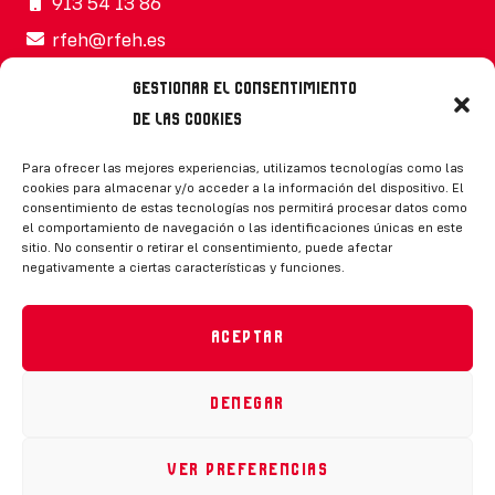
913 54 13 86
rfeh@rfeh.es
Gestionar el consentimiento
de las cookies
Síguenos
Para ofrecer las mejores experiencias, utilizamos tecnologías como las
cookies para almacenar y/o acceder a la información del dispositivo. El
consentimiento de estas tecnologías nos permitirá procesar datos como
el comportamiento de navegación o las identificaciones únicas en este
sitio. No consentir o retirar el consentimiento, puede afectar
negativamente a ciertas características y funciones.
CONTACTO
Aceptar
Denegar
Política de privacidad
|
Aviso legal
|
Canal de denuncias
|
Declaración de accesibilidad
|
Política de cookies
Ver preferencias
RFEH © 2023. Todos los derechos reservados –