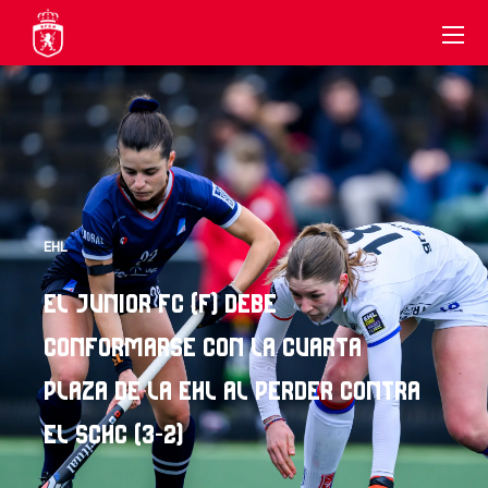
EHL
EL JUNIOR FC (F) DEBE
CONFORMARSE CON LA CUARTA
PLAZA DE LA EHL AL PERDER CONTRA
EL SCHC (3-2)