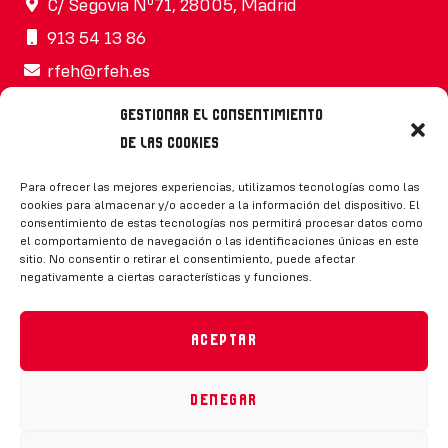
C/ Segovia Nº71, 28005, Madrid
913 54 13 86
rfeh@rfeh.es
Gestionar el consentimiento
de las cookies
Síguenos
Para ofrecer las mejores experiencias, utilizamos tecnologías como las
cookies para almacenar y/o acceder a la información del dispositivo. El
consentimiento de estas tecnologías nos permitirá procesar datos como
el comportamiento de navegación o las identificaciones únicas en este
sitio. No consentir o retirar el consentimiento, puede afectar
negativamente a ciertas características y funciones.
CONTACTO
Aceptar
Denegar
Política de privacidad
|
Aviso legal
|
Canal de denuncias
|
Declaración de accesibilidad
|
Política de cookies