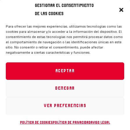
Gestionar el consentimiento
de las cookies
Síguenos
Para ofrecer las mejores experiencias, utilizamos tecnologías como las
cookies para almacenar y/o acceder a la información del dispositivo. El
consentimiento de estas tecnologías nos permitirá procesar datos como
el comportamiento de navegación o las identificaciones únicas en este
sitio. No consentir o retirar el consentimiento, puede afectar
negativamente a ciertas características y funciones.
CONTACTO
Aceptar
Denegar
Política de privacidad
|
Aviso legal
|
Canal de denuncias
|
Declaración de accesibilidad
|
Política de cookies
Ver preferencias
RFEH © 2023. Todos los derechos reservados –
Desarrollado por
Toools
Política de cookies
Política de privacidad
Aviso legal