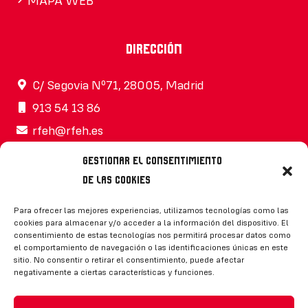
MAPA WEB
Dirección
C/ Segovia Nº71, 28005, Madrid
913 54 13 86
rfeh@rfeh.es
Gestionar el consentimiento
de las cookies
Síguenos
Para ofrecer las mejores experiencias, utilizamos tecnologías como las
cookies para almacenar y/o acceder a la información del dispositivo. El
consentimiento de estas tecnologías nos permitirá procesar datos como
el comportamiento de navegación o las identificaciones únicas en este
sitio. No consentir o retirar el consentimiento, puede afectar
negativamente a ciertas características y funciones.
CONTACTO